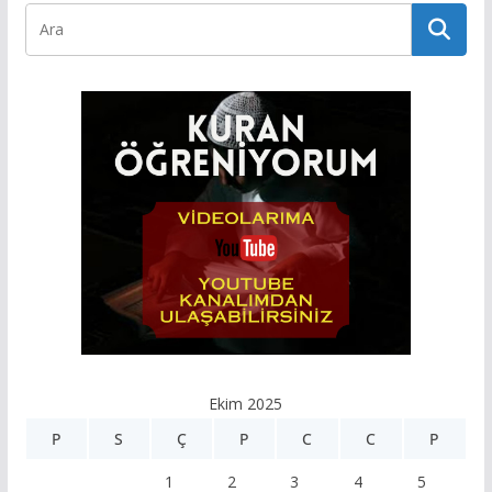
Ekim 2025
P
S
Ç
P
C
C
P
1
2
3
4
5