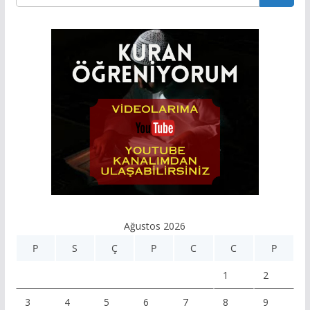
Ağustos 2026
P
S
Ç
P
C
C
P
1
2
3
4
5
6
7
8
9