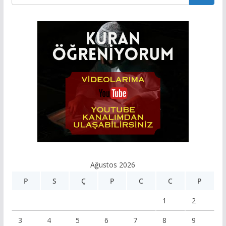
Ağustos 2026
P
S
Ç
P
C
C
P
1
2
3
4
5
6
7
8
9