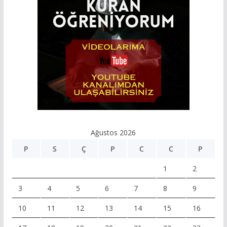
Ağustos 2026
P
S
Ç
P
C
C
P
1
2
3
4
5
6
7
8
9
10
11
12
13
14
15
16