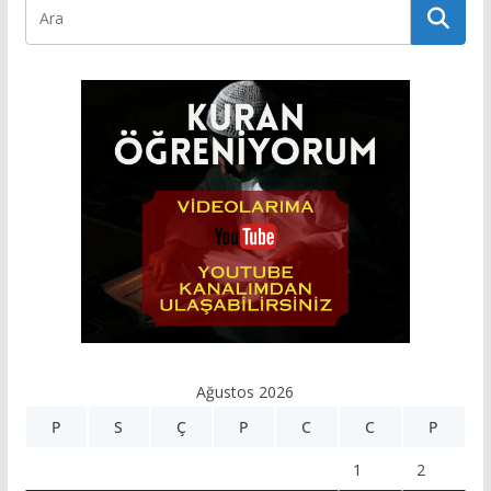
Ağustos 2026
P
S
Ç
P
C
C
P
1
2