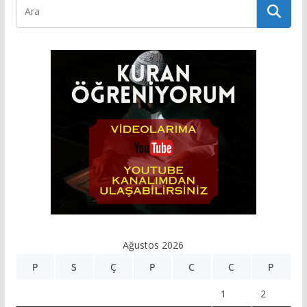
Ağustos 2026
P
S
Ç
P
C
C
P
1
2