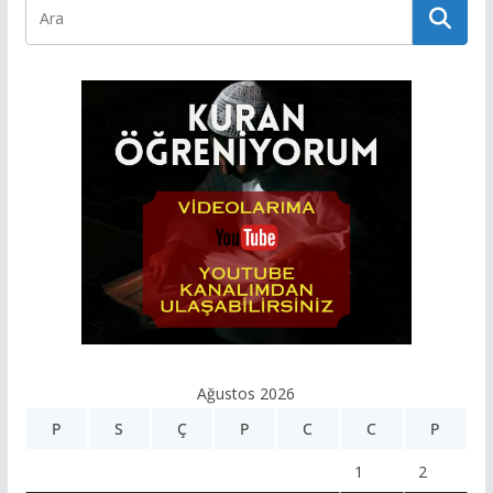
Ağustos 2026
P
S
Ç
P
C
C
P
1
2